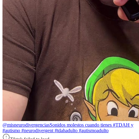
@misneurodivergencias
Sonidos molestos cuando tienes #TDAH y
#autismo #neurodivergent #tdahadulto #autismoadulto