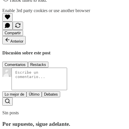
Tiktok failed to load.
Enable 3rd party cookies or use another browser
Compartir
Anterior
Discusión sobre este post
Comentarios
Restacks
Lo mejor de
Último
Debates
Sin posts
Por supuesto, sigue adelante.